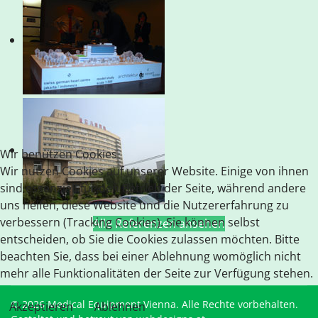
Wir benutzen Cookies
Wir nutzen Cookies auf unserer Website. Einige von ihnen
sind essenziell für den Betrieb der Seite, während andere
uns helfen, diese Website und die Nutzererfahrung zu
verbessern (Tracking Cookies). Sie können selbst
Alle Referenzen ansehen
entscheiden, ob Sie die Cookies zulassen möchten. Bitte
beachten Sie, dass bei einer Ablehnung womöglich nicht
mehr alle Funktionalitäten der Seite zur Verfügung stehen.
© 2026 Medical Equipment Vienna. Alle Rechte vorbehalten.
Akzeptieren
Ablehnen